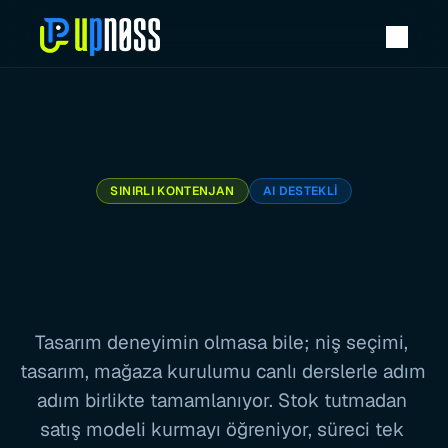
SINIRLI KONTENJAN
AI DESTEKLI
Canlı Derslerle Etsy 
Print on Demand
Mağazanı Kur
Tasarım deneyimin olmasa bile; niş seçimi, 
tasarım, mağaza kurulumu canlı derslerle adım 
adım birlikte tamamlanıyor. Stok tutmadan 
satış modeli kurmayı öğreniyor, süreci tek 