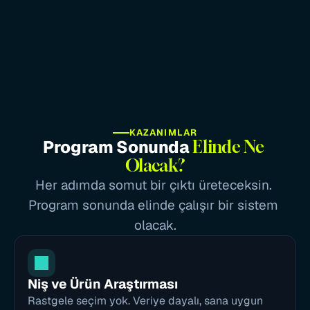
Stok Tutmadan Satış Modeli
Sipariş geldiğinde üretim ve gönderim tedarikçi 
tarafından yapılır; 
sen mağaza, ürün, tasarım ve 
müşteri deneyimi tarafını yönetirsin.
KAZANIMLAR
Program Sonunda 
Elinde Ne 
Olacak?
Her adımda somut bir çıktı üreteceksin. 
Program sonunda elinde çalışır bir sistem 
olacak.
Niş ve Ürün Araştırması
Rastgele seçim yok. Veriye dayalı, sana uygun 