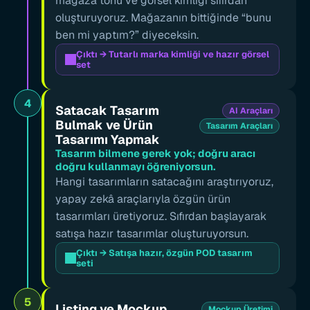
mağaza tonu ve görsel kimliği sıfırdan 
oluşturuyoruz. Mağazanın bittiğinde “bunu 
ben mi yaptım?” diyeceksin.
Çıktı → Tutarlı marka kimliği ve hazır görsel 
set
4
Satacak Tasarım 
AI Araçları
Bulmak ve Ürün 
Tasarım Araçları
Tasarımı Yapmak
Tasarım bilmene gerek yok; doğru aracı 
doğru kullanmayı öğreniyorsun.
Hangi tasarımların satacağını araştırıyoruz, 
yapay zekâ araçlarıyla özgün ürün 
tasarımları üretiyoruz. Sıfırdan başlayarak 
satışa hazır tasarımlar oluşturuyorsun.
Çıktı → Satışa hazır, özgün POD tasarım 
seti
5
Listing ve Mockup 
Mockup Üretimi