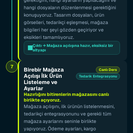
gerektiğini, hangi ayarların yapılacağını ve 
hangi dosyaların düzenlenmesi gerektiğini 
konuşuyoruz. Tasarım dosyaları, ürün 
görselleri, tedarikçi eşleşmesi, mağaza 
bilgileri her şeyi gözden geçiriyor ve 
eksikleri tamamlıyoruz.
Çıktı → Mağaza açılışına hazır, eksiksiz bir 
altyapı
7
Birebir Mağaza 
Canlı Ders
Açılışı İlk Ürün 
Tedarik Entegrasyonu
Listeleme ve 
Ayarlar
Hazırlığını bitirenlerin mağazasını canlı 
birlikte açıyoruz.
Mağaza açılışını, ilk ürünün listelenmesini, 
tedarikçi entegrasyonunu ve gerekli tüm 
mağaza ayarlarını seninle birlikte 
yapıyoruz. Ödeme ayarları, kargo 