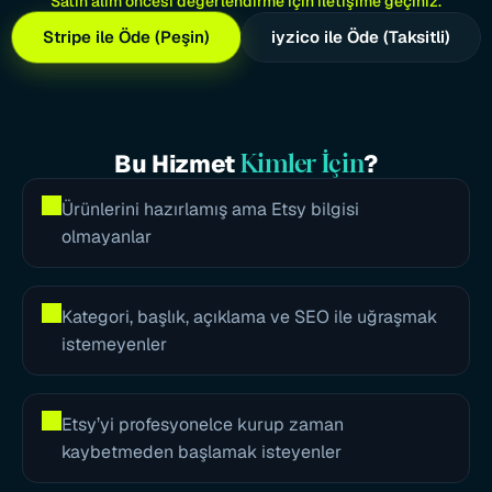
Satın alım öncesi değerlendirme için iletişime geçiniz.
Stripe ile Öde (Peşin)
iyzico ile Öde (Taksitli)
Bu Hizmet 
?
Kimler İçin
Ürünlerini hazırlamış ama Etsy bilgisi 
olmayanlar
Kategori, başlık, açıklama ve SEO ile uğraşmak 
istemeyenler
Etsy’yi profesyonelce kurup zaman 
kaybetmeden başlamak isteyenler